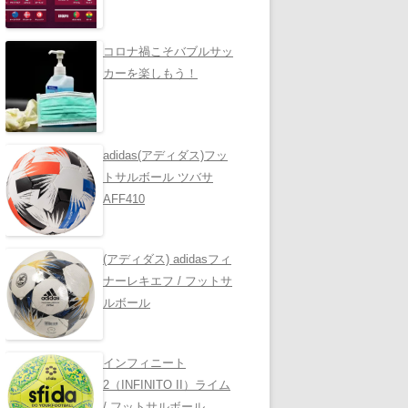
コロナ禍こそバブルサッ
カーを楽しもう！
adidas(アディダス)フッ
トサルボール ツバサ
AFF410
(アディダス) adidasフィ
ナーレキエフ / フットサ
ルボール
インフィニート
2（INFINITO II）ライム
/ フットサルボール