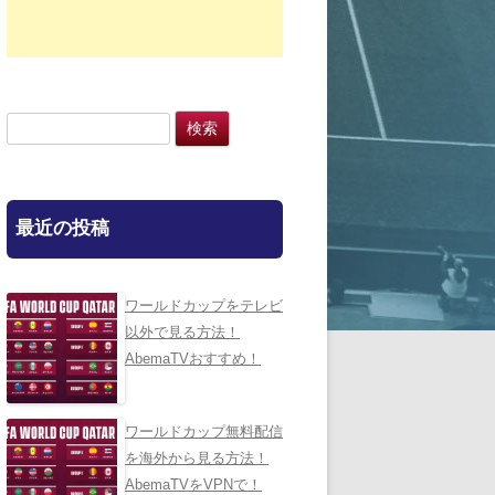
検
索:
最近の投稿
ワールドカップをテレビ
以外で見る方法！
AbemaTVおすすめ！
ワールドカップ無料配信
を海外から見る方法！
AbemaTVをVPNで！