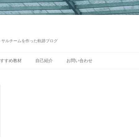
トサルチームを作った軌跡ブログ
コ
ン
すすめ教材
自己紹介
お問い合わせ
テ
ン
ツ
へ
ス
キ
ッ
プ