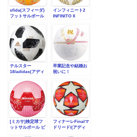
sfida(スフィーダ)
インフィニート2
フットサルボール
INFINITO II
JFA検定球Fリー
CAMO(WHITE)/sfida(ス
グ/ドット水玉イン
フィーダ)フットサ
フィニート
ルボール
2(INFINITO II)
テルスター
卒業記念や結婚お
18/adidas(アディ
祝いに！
ダス)フットサルボ
CelebrationBallフ
ール/AFF4300
ットサルボー
ル/SFIDA(スフィ
ーダ)
[ミカサ]検定球フ
フィナーレFinalマ
ットサルボール ピ
ドリード/(アディ
ンクFLL528-P
ダス) adidasフッ