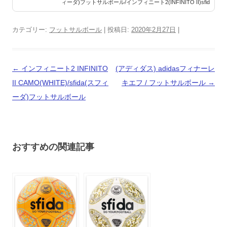
ィーダ)フットサルボール/インフィニート2(INFINITO II)sfid
a(スフィーダ)フットサルボール/インフィニート2(...
カテゴリー:
フットサルボール
| 投稿日:
2020年2月27日
|
投
←
インフィニート2 INFINITO
(アディダス) adidasフィナーレ
稿
II CAMO(WHITE)/sfida(スフィ
キエフ / フットサルボール
→
ナ
ーダ)フットサルボール
ビ
ゲ
ー
おすすめの関連記事
シ
ョ
ン