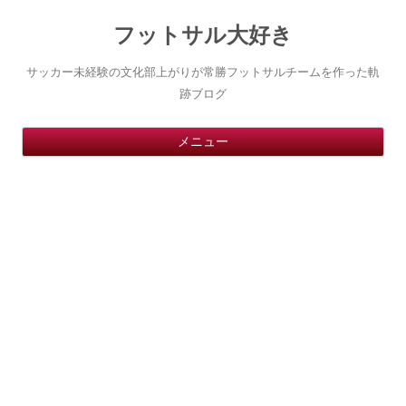
フットサル大好き
サッカー未経験の文化部上がりが常勝フットサルチームを作った軌
跡ブログ
コ
メニュー
ン
テ
ン
ツ
へ
ス
キ
ッ
プ