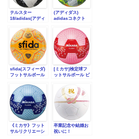
テルスター
(アディダス)
18/adidas(アディ
adidasコネクト
ダス)フットサルボ
19/フットサル４号
ール/AFF4300
球
sfida(スフィーダ)
[ミカサ]検定球フ
フットサルボール
ットサルボール ピ
JFA検定球Fリー
ンクFLL528-P
グ/ドット水玉イン
フィニート
2(INFINITO II)
《ミカサ》フット
卒業記念や結婚お
サルリクリエーシ
祝いに！
ョン/ブルー
CelebrationBallフ