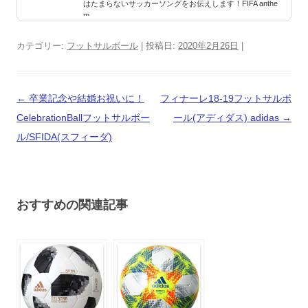
はたまらないサッカーソングをお伝えします！FIFA anthe
m...
カテゴリー:
フットサルボール
| 投稿日:
2020年2月26日
|
投
←
卒業記念や結婚お祝いに！
フィナーレ18-19フットサルボ
稿
CelebrationBallフットサルボー
ール(アディダス) adidas
→
ナ
ル/SFIDA(スフィーダ)
ビ
ゲ
ー
おすすめの関連記事
シ
ョ
ン