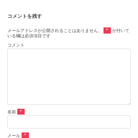
FLL522-BL
ットサルボー
ル/SFIDA(スフィ
ーダ)
コメントを残す
*
メールアドレスが公開されることはありません。
が付いて
いる欄は必須項目です
コメント
*
名前
*
メール