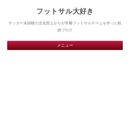
フットサル大好き
サッカー未経験の文化部上がりが常勝フットサルチームを作った軌
跡ブログ
コ
メニュー
ン
テ
ン
ツ
へ
ス
キ
ッ
プ