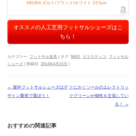
685354 ボルト/ブラック/ホワイト 23.5cm
オススメの人工芝用フットサルシューズはこ
ちら！
カテゴリー:
フットサル道具
| タグ:
NIKE
,
エラスティコ
,
フットサル
シューズ
| 投稿日:
2014年4月21日
|
投
←
屋外フットサルシューズはデ
とにかくソールのエレクトリッ
稿
ザイン重視で選ぼう！
クグリーンが個性を主張してい
ナ
る！
→
ビ
ゲ
おすすめの関連記事
ー