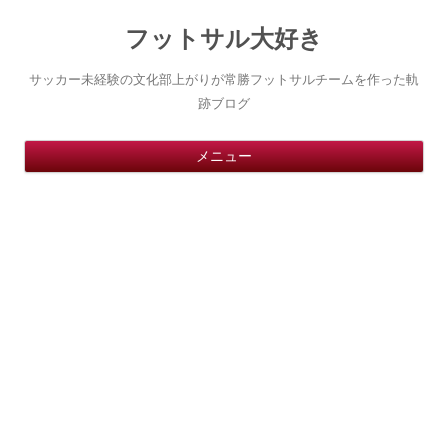
フットサル大好き
サッカー未経験の文化部上がりが常勝フットサルチームを作った軌
跡ブログ
コ
メニュー
ン
テ
ン
ツ
へ
ス
キ
ッ
プ