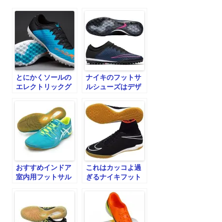
シ
ョ
ン
とにかくソールの
ナイキのフットサ
エレクトリックグ
ルシューズはデザ
リーンが個性を主
インが素晴らし
張している！
い！
おすすめインドア
これはカッコよ過
室内用フットサル
ぎるナイキフット
シューズ比較！
サルシューズ！