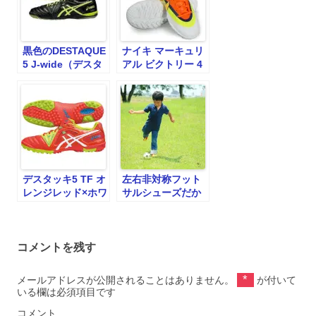
黒色のDESTAQUE
ナイキ マーキュリ
5 J-wide（デスタ
アル ビクトリー 4
ッキ 5 J-wide）！
CR TF 【NIKE】
トレーニングシュ
ーズ
デスタッキ5 TF オ
左右非対称フット
レンジレッド×ホワ
サルシューズだか
イト【asics|アシ
らこそのカッコよ
ックス】
さがある。
コメントを残す
*
メールアドレスが公開されることはありません。
が付いて
いる欄は必須項目です
コメント