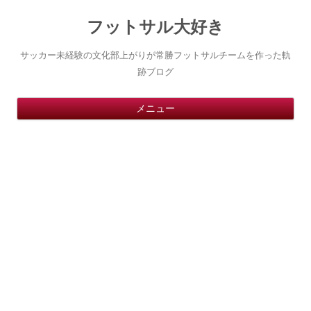
フットサル大好き
サッカー未経験の文化部上がりが常勝フットサルチームを作った軌
跡ブログ
コ
メニュー
ン
テ
ン
ツ
へ
ス
キ
ッ
プ