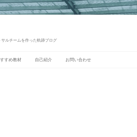
トサルチームを作った軌跡ブログ
コ
ン
すすめ教材
自己紹介
お問い合わせ
テ
ン
ツ
へ
ス
キ
ッ
プ