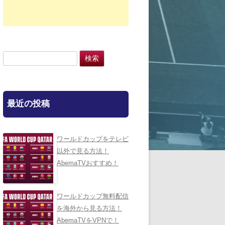
検
索:
最近の投稿
ワールドカップをテレビ
以外で見る方法！
AbemaTVおすすめ！
ワールドカップ無料配信
を海外から見る方法！
AbemaTVをVPNで！