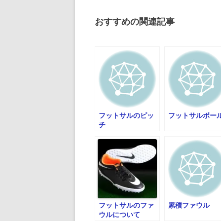
ナ
ビ
おすすめの関連記事
ゲ
ー
シ
ョ
ン
フットサルのピッ
フットサルボー
チ
フットサルのファ
累積ファウル
ウルについて