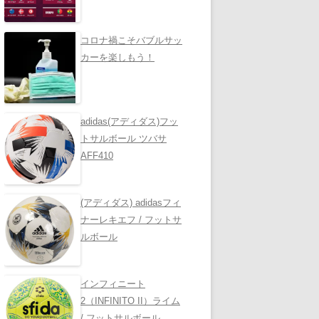
コロナ禍こそバブルサッ
カーを楽しもう！
adidas(アディダス)フッ
トサルボール ツバサ
AFF410
(アディダス) adidasフィ
ナーレキエフ / フットサ
ルボール
インフィニート
2（INFINITO II）ライム
/ フットサルボール