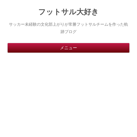
フットサル大好き
サッカー未経験の文化部上がりが常勝フットサルチームを作った軌
跡ブログ
コ
メニュー
ン
テ
ン
ツ
へ
ス
キ
ッ
プ