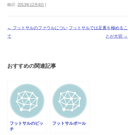
稿日:
2013年12月4日
|
投
←
フットサルのファウルについ
フットサルでは足裏を極めるこ
稿
て
とが大切
→
ナ
ビ
ゲ
おすすめの関連記事
ー
シ
ョ
ン
フットサルのピッ
フットサルボール
チ