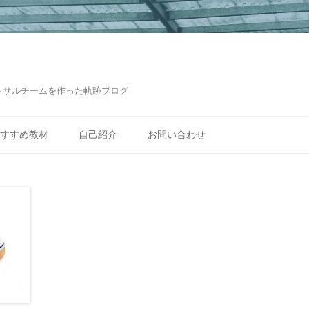
トサルチームを作った軌跡ブログ
コ
ン
すすめ教材
自己紹介
お問い合わせ
テ
ン
ツ
へ
ス
キ
ッ
プ