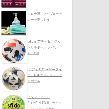
コロナ禍こそバブルサッ
カーを楽しもう！
adidas(アディダス)フッ
トサルボール ツバサ
AFF410
(アディダス) adidasフィ
ナーレキエフ / フットサ
ルボール
インフィニート
2（INFINITO II）ライム
/ フットサルボール