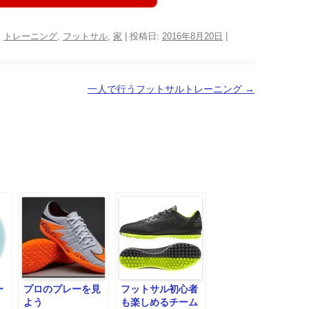
:
トレーニング
,
フットサル
,
家
| 投稿日:
2016年8月20日
|
一人で行うフットサルトレーニング
→
ー
プロのプレーを見
フットサル初心者
よう
も楽しめるチーム