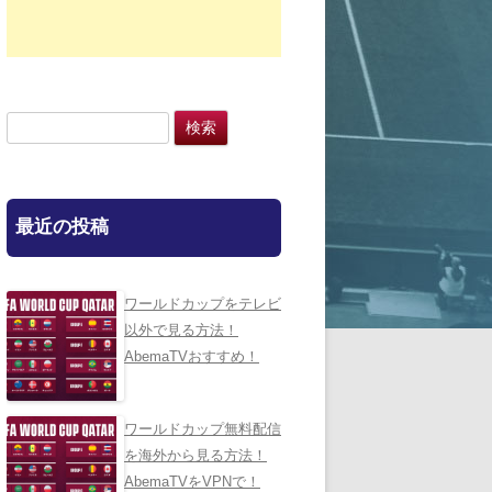
検
索:
最近の投稿
ワールドカップをテレビ
以外で見る方法！
AbemaTVおすすめ！
ワールドカップ無料配信
を海外から見る方法！
AbemaTVをVPNで！