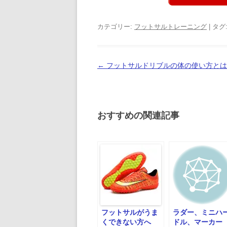
カテゴリー:
フットサルトレーニング
| タグ
投
←
フットサルドリブルの体の使い方とは
稿
ナ
ビ
おすすめの関連記事
ゲ
ー
シ
ョ
ン
フットサルがうま
ラダー、ミニハ
くできない方へ
ドル、マーカー