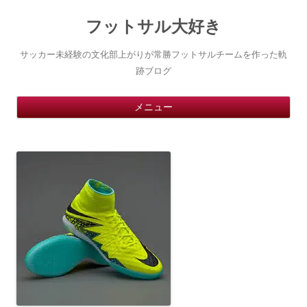
フットサル大好き
サッカー未経験の文化部上がりが常勝フットサルチームを作った軌
跡ブログ
コ
メニュー
ン
テ
ン
ツ
へ
ス
キ
ッ
プ