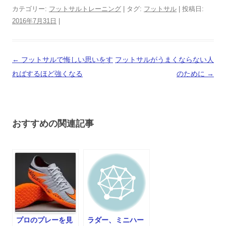
カテゴリー:
フットサルトレーニング
| タグ:
フットサル
| 投稿日:
2016年7月31日
|
投
←
フットサルで悔しい思いをす
フットサルがうまくならない人
稿
ればするほど強くなる
のために
→
ナ
ビ
ゲ
おすすめの関連記事
ー
シ
ョ
ン
プロのプレーを見
ラダー、ミニハー