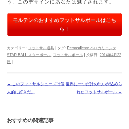
う。このデザインにあなたは魅了されます。
モルテンのおすすめフットサルボールはこち
ら！
カテゴリー:
フットサル道具
| タグ:
Perrocaliente ペロカリエンテ
STAR BALL スターボール
,
フットサルボール
| 投稿日:
2014年4月22
日
|
投
←
このフットサルシューズは個
世界に一つだけの思いが込めら
稿
人的に好きだ。
れたフットサルボール
→
ナ
ビ
ゲ
おすすめの関連記事
ー