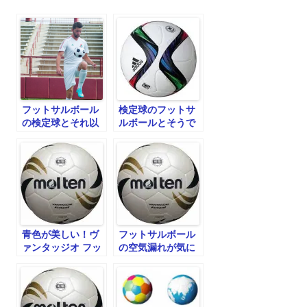
シ
ョ
ン
フットサルボール
検定球のフットサ
の検定球とそれ以
ルボールとそうで
外の違い
ないものの違い
青色が美しい！ヴ
フットサルボール
ァンタッジオ フッ
の空気漏れが気に
トサル 3号球 サッ
なるのならコレ！
クス×ブラック
【molten|モルテ
ン】フットサルボ