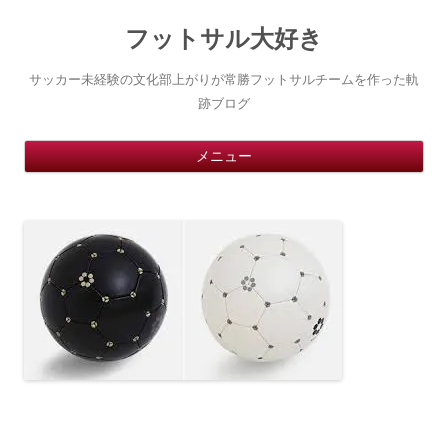
フットサル大好き
サッカー未経験の文化部上がりが常勝フットサルチームを作った軌
跡ブログ
コ
メニュー
ン
テ
ン
ツ
へ
ス
キ
ッ
プ