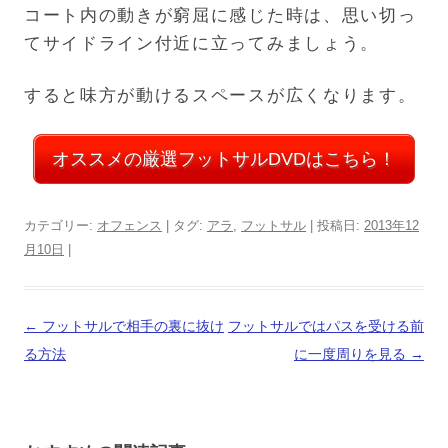
コート内の動きが窮屈に感じた時は、思い切っ
てサイドライン付近に立ってみましょう。
すると味方が動けるスペースが広くなります。
オススメの厳選フットサルDVDはこちら！
カテゴリー:
オフェンス
| タグ:
アラ
,
フットサル
| 投稿日:
2013年12
月10日
|
投
←
フットサルで相手の裏に抜け
フットサルではパスを受ける前
稿
る方法
に一度周りを見る
→
ナ
ビ
ゲ