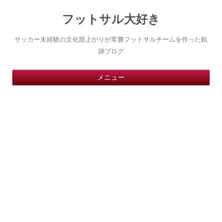
フットサル大好き
サッカー未経験の文化部上がりが常勝フットサルチームを作った軌
跡ブログ
コ
メニュー
ン
テ
ン
ツ
へ
ス
キ
ッ
プ