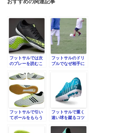
おすすめの関連記事
ー
シ
ョ
ン
フットサルでは次
フットサルのドリ
のプレーを読むこ
ブルでなぜ相手に
とが大事
カットされるのか
フットサルで引い
フットサルで重く
てボールをもらう
速い球を蹴るコツ
動き