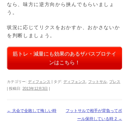
なら、味方に逆方向から挟んでもらいましょ
う。
状況に応じてリクスをおかすか、おかさないか
を判断しましょう。
筋トレ・減量にも効果のあるザバスプロテイ
ンはこちら！
カテゴリー:
ディフェンス
| タグ:
ディフェンス
,
フットサル
,
プレス
| 投稿日:
2013年12月3日
|
投
←
大会で全敗して悔しい時
フットサルで相手が背負ってボ
稿
ール保持している時 2
→
ナ