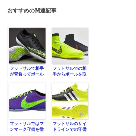
ビ
おすすめの関連記事
ゲ
ー
シ
ョ
ン
フットサルで相手
フットサルでの相
が背負ってボール
手からボールを取
保持している時 2
るチャンス
フットサルではマ
フットサルのサイ
ンマーク守備を徹
ドラインでの守備
底的に行う