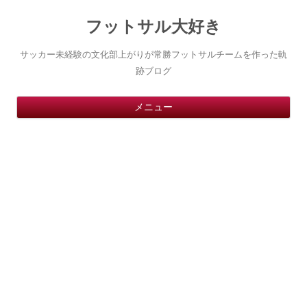
フットサル大好き
サッカー未経験の文化部上がりが常勝フットサルチームを作った軌
跡ブログ
コ
メニュー
ン
テ
ン
ツ
へ
ス
キ
ッ
プ